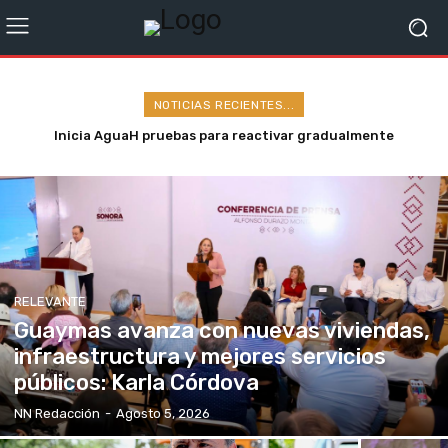
NOTICIAS RECIENTES...
CFE anuncia cortes en siete municipios de la sierra de
Sonora
RELEVANTE
Guaymas avanza con nuevas viviendas,
infraestructura y mejores servicios
públicos: Karla Córdova
NN Redacción
-
Agosto 5, 2026