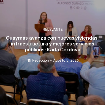
RELEVANTE
Guaymas avanza con nuevas viviendas,
infraestructura y mejores servicios
públicos: Karla Córdova
NN Redacción
-
Agosto 5, 2026