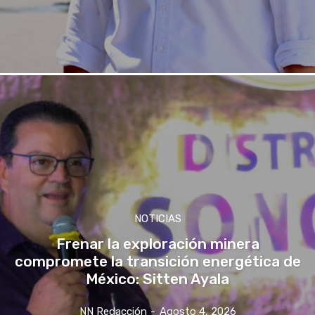
NOTICIAS
Frenar la exploración minera
compromete la transición energética de
México: Sitten Ayala
NN Redacción
-
Agosto 4, 2026