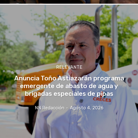
RELEVANTE
Anuncia Toño Astiazarán programa
emergente de abasto de agua y
brigadas especiales de pipas
NN Redacción
-
Agosto 4, 2026