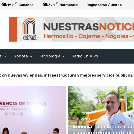
C
C
19.9
Cananea
32.1
Hermosillo
Registrarse / Unirse
al
Sonora
Tecnologia
Radio En Vivo
n nuevas viviendas, infraestructura y mejores servicios públicos:
RELEVANTE
Anuncia Toño Astiazarán
programa emergente de