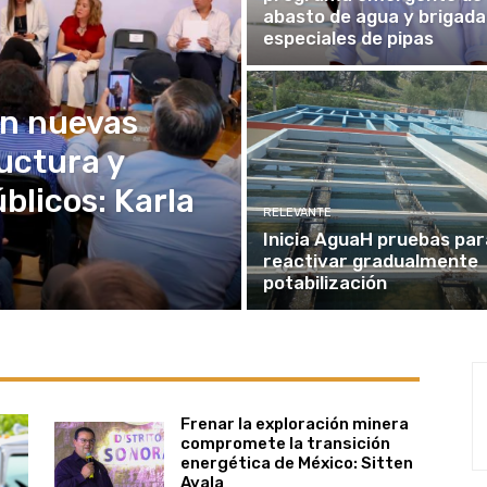
abasto de agua y brigada
especiales de pipas
n nuevas
uctura y
blicos: Karla
RELEVANTE
Inicia AguaH pruebas par
reactivar gradualmente
potabilización
Frenar la exploración minera
compromete la transición
energética de México: Sitten
Ayala