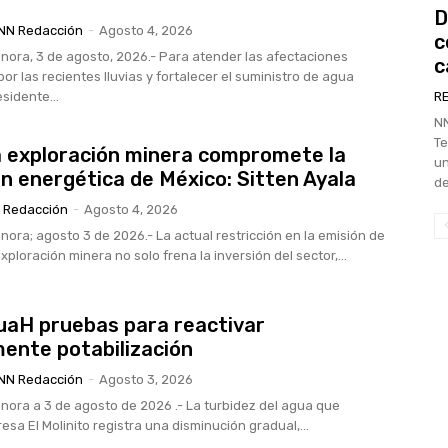
D
NN Redacción
-
Agosto 4, 2026
c
onora, 3 de agosto, 2026.- Para atender las afectaciones
c
r las recientes lluvias y fortalecer el suministro de agua
esidente...
R
NN Sono
Te
a exploración minera compromete la
un
ón energética de México: Sitten Ayala
de
 Redacción
-
Agosto 4, 2026
nora; agosto 3 de 2026.- La actual restricción en la emisión de
ploración minera no solo frena la inversión del sector,...
guaH pruebas para reactivar
ente potabilización
NN Redacción
-
Agosto 3, 2026
onora a 3 de agosto de 2026 .- La turbidez del agua que
resa El Molinito registra una disminución gradual,...