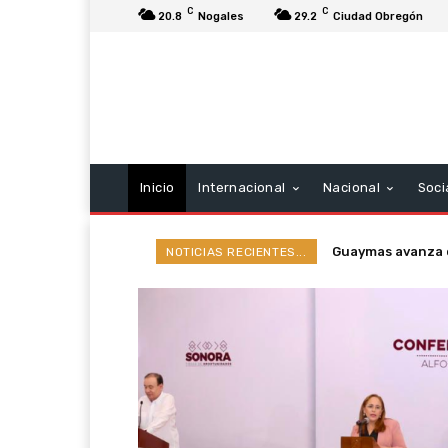
C
C
20.8
Nogales
29.2
Ciudad Obregón
Inicio
Internacional
Nacional
Soci
Guaymas avanza co
NOTICIAS RECIENTES...