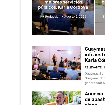
mejores servicios
b
públicos: Karla Córdova
NN Redacción
-
Agosto 5, 2026
N
Guaymas 
infraest
Karla Có
RELEVANTE
Guaymas, Sono
Guaymas, doc
gobernador A
Anuncia
de abast