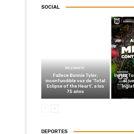
SOCIAL
RELEVANTE
Fallece Bonnie Tyler,
Invita T
inconfundible voz de ‘Total
el j
Eclipse of the Heart’, a los
Ingla
75 años
DEPORTES