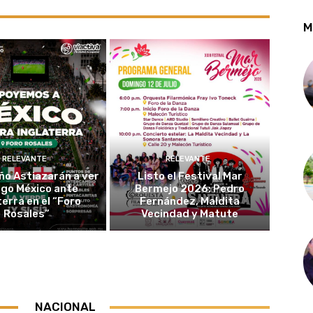
M
RELEVANTE
RELEVANTE
oño Astiazarán a ver
Listo el Festival Mar
uego México ante
Bermejo 2026: Pedro
terra en el “Foro
Fernández, Maldita
Rosales”
Vecindad y Matute
NACIONAL