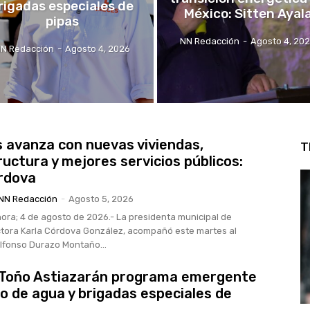
rigadas especiales de
México: Sitten Ayal
pipas
NN Redacción
-
Agosto 4, 20
N Redacción
-
Agosto 4, 2026
avanza con nuevas viviendas,
T
ructura y mejores servicios públicos:
rdova
NN Redacción
-
Agosto 5, 2026
ra; 4 de agosto de 2026.- La presidenta municipal de
tora Karla Córdova González, acompañó este martes al
lfonso Durazo Montaño...
 Toño Astiazarán programa emergente
o de agua y brigadas especiales de