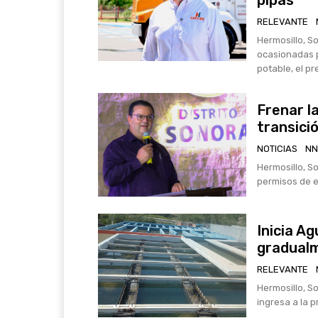
pipas
RELEVANTE
Hermosillo, S
ocasionadas po
potable, el pr
Frenar l
transici
NOTICIAS
NN
Hermosillo, So
permisos de ex
Inicia A
gradualm
RELEVANTE
Hermosillo, S
ingresa a la p