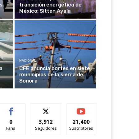
s
transición energética de
México: Sitten Ayala
NACIONAL
a
CFE anuncia cortes en siete
municipios de la sierra de
Sonora
0
3,912
21,400
Fans
Seguidores
Suscriptores