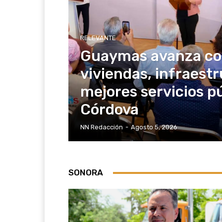
RELEVANTE
Guaymas avanza co
viviendas, infraestr
mejores servicios pú
Córdova
NN Redacción
-
Agosto 5, 2026
SONORA