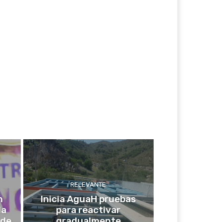
RELEVANTE
n
Inicia AguaH pruebas
la
para reactivar
 de
gradualmente