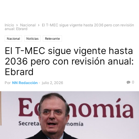
Inicio
Nacional
El T-MEC sigue vigente hasta 2036 pero con revisión
anual: Ebrard
Nacional
Noticias
Relevante
El T-MEC sigue vigente hasta
2036 pero con revisión anual:
Ebrard
0
Por
NN Redacción
-
julio 2, 2026