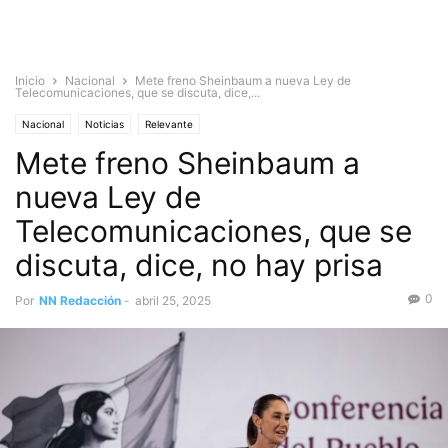
Inicio
Nacional
Mete freno Sheinbaum a nueva Ley de
Telecomunicaciones, que se discuta, dice,...
Nacional
Noticias
Relevante
Mete freno Sheinbaum a
nueva Ley de
Telecomunicaciones, que se
discuta, dice, no hay prisa
0
Por
NN Redacción
-
abril 25, 2025