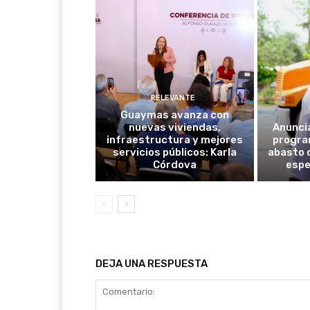
RELEVANTE
Guaymas avanza con
nuevas viviendas,
Anunci
infraestructura y mejores
progra
servicios públicos: Karla
abasto 
Córdova
espe
DEJA UNA RESPUESTA