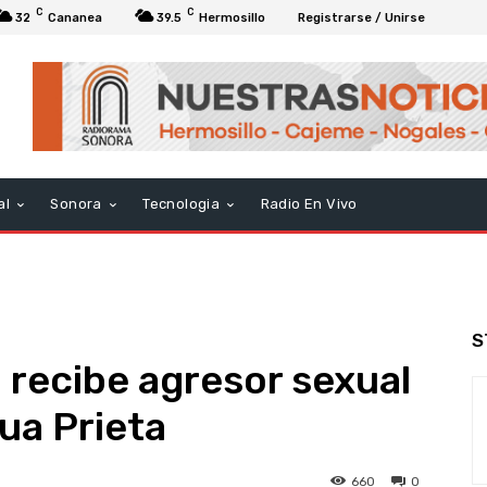
C
C
32
Cananea
39.5
Hermosillo
Registrarse / Unirse
al
Sonora
Tecnologia
Radio En Vivo
S
 recibe agresor sexual
ua Prieta
660
0