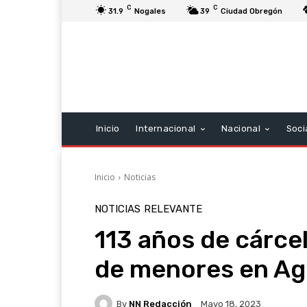
C
C
31.9
Nogales
39
Ciudad Obregón
Inicio
Internacional
Nacional
Soci
Inicio
Noticias
NOTICIAS
RELEVANTE
113 años de cárcel
de menores en Ag
By
NN Redacción
Mayo 18, 2023