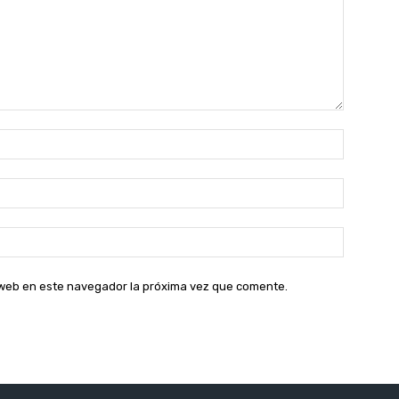
Nombre:
Correo
electróni
Sitio
web:
o web en este navegador la próxima vez que comente.