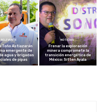
RELEVANTE
NOTICIAS
a Toño Astiazarán
Frenar la exploración
ma emergente de
minera compromete la
de agua y brigadas
transición energética de
ciales de pipas
México: Sitten Ayala