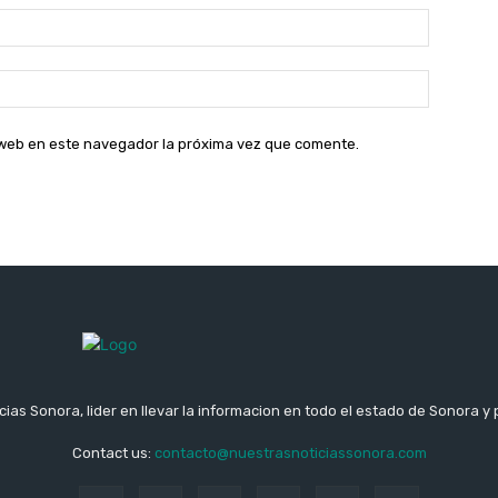
Correo
electróni
Sitio
web:
o web en este navegador la próxima vez que comente.
ias Sonora, lider en llevar la informacion en todo el estado de Sonora y 
Contact us:
contacto@nuestrasnoticiassonora.com