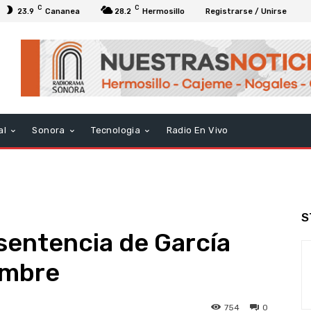
C
C
23.9
Cananea
28.2
Hermosillo
Registrarse / Unirse
al
Sonora
Tecnologia
Radio En Vivo
S
sentencia de García
embre
754
0