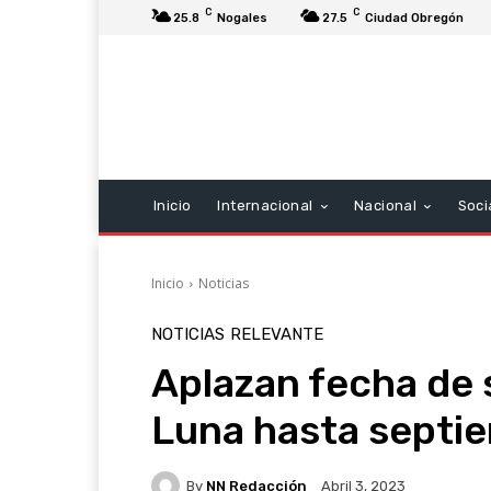
C
C
25.8
Nogales
27.5
Ciudad Obregón
Inicio
Internacional
Nacional
Soci
Inicio
Noticias
NOTICIAS
RELEVANTE
Aplazan fecha de 
Luna hasta septi
By
NN Redacción
Abril 3, 2023