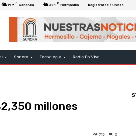
C
C
19.9
Cananea
32.1
Hermosillo
Registrarse / Unirse
al
Sonora
Tecnologia
Radio En Vivo
S
2,350 millones
710
0