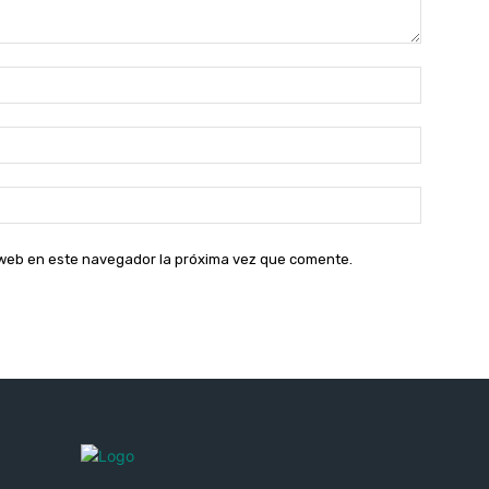
Nombre:
Correo
electróni
Sitio
web:
o web en este navegador la próxima vez que comente.