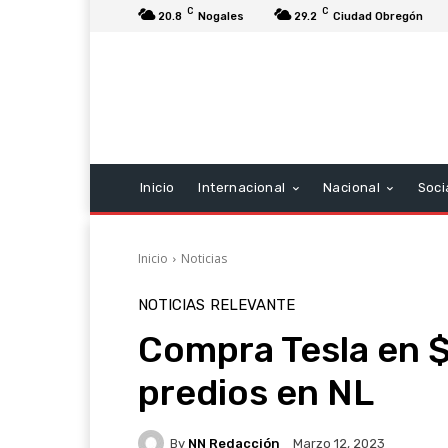
C
C
20.8
Nogales
29.2
Ciudad Obregón
Inicio
Internacional
Nacional
Soci
Inicio
Noticias
NOTICIAS
RELEVANTE
Compra Tesla en $
predios en NL
By
NN Redacción
Marzo 12, 2023