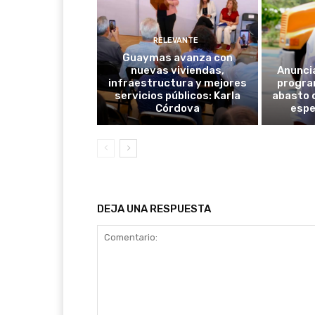
RELEVANTE
Guaymas avanza con
nuevas viviendas,
Anunci
infraestructura y mejores
progra
servicios públicos: Karla
abasto 
Córdova
espe
DEJA UNA RESPUESTA