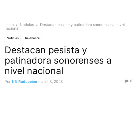
Inicio
Noticias
Destacan pesista y patinadora sonorenses a nivel
nacional
Noticias
Relevante
Destacan pesista y
patinadora sonorenses a
nivel nacional
0
Por
NN Redacción
-
abril 3, 2023