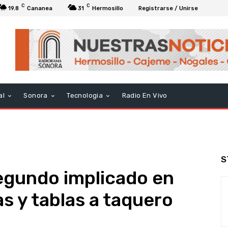
C
C
19.8
Cananea
31
Hermosillo
Registrarse / Unirse
al
Sonora
Tecnologia
Radio En Vivo
S
egundo implicado en
s y tablas a taquero