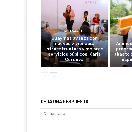
RELEVANTE
Guaymas avanza con
nuevas viviendas,
Anunci
infraestructura y mejores
progra
servicios públicos: Karla
abasto 
Córdova
espe
DEJA UNA RESPUESTA