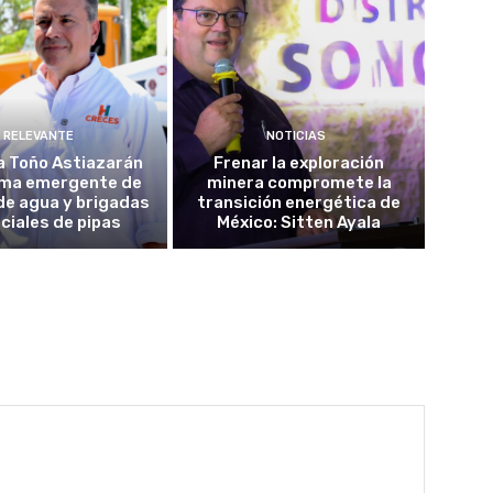
RELEVANTE
NOTICIAS
a Toño Astiazarán
Frenar la exploración
ma emergente de
minera compromete la
de agua y brigadas
transición energética de
ciales de pipas
México: Sitten Ayala