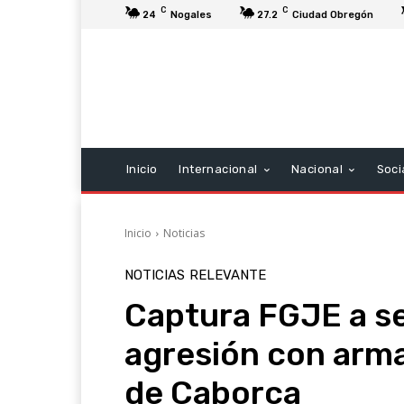
C
C
24
Nogales
27.2
Ciudad Obregón
Inicio
Internacional
Nacional
Soci
Inicio
Noticias
NOTICIAS
RELEVANTE
Captura FGJE a s
agresión con arma
de Caborca