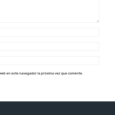
Nombre:
Correo
electróni
Sitio
web:
o web en este navegador la próxima vez que comente.