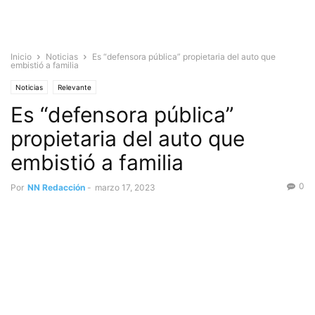
Inicio
Noticias
Es “defensora pública” propietaria del auto que
embistió a familia
Noticias
Relevante
Es “defensora pública”
propietaria del auto que
embistió a familia
0
Por
NN Redacción
-
marzo 17, 2023