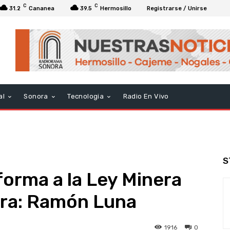
C
C
31.2
Cananea
39.5
Hermosillo
Registrarse / Unirse
al
Sonora
Tecnologia
Radio En Vivo
S
eforma a la Ley Minera
ora: Ramón Luna
1916
0