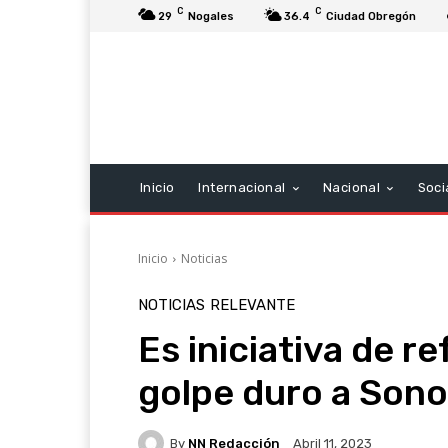
C
C
29
Nogales
36.4
Ciudad Obregón
Inicio
Internacional
Nacional
Soci
Inicio
Noticias
NOTICIAS
RELEVANTE
Es iniciativa de r
golpe duro a Son
By
NN Redacción
Abril 11, 2023