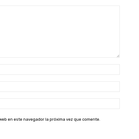
Nombre:
Correo
electróni
Sitio
web:
o web en este navegador la próxima vez que comente.