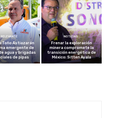
RELEVANTE
NOTICIAS
a Toño Astiazarán
Frenar la exploración
ma emergente de
minera compromete la
de agua y brigadas
transición energética de
ciales de pipas
México: Sitten Ayala