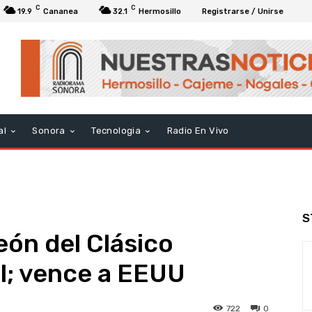
C
C
19.9
Cananea
32.1
Hermosillo
Registrarse / Unirse
al
Sonora
Tecnologia
Radio En Vivo
S
ón del Clásico
l; vence a EEUU
722
0