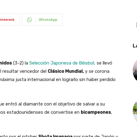
interest
WhatsApp
L
nidos
(3-2) la
Selección Japonesa de Béisbol,
se llevó
l resultar vencedor del
Clásico Mundial,
y se corona
áxima justa internacional en lograrlo sin haber perdido
ue entró al diamante con el objetivo de salvar a su
 los estadounidenses de convertise en
bicampeones
,
rto por el pitcher
Shota Imanaga
por parte de Japón y