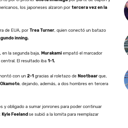
mericanos, los japoneses alzaron por
tercera vez en la
dra de EUA, por
Trea Turner
, quien conectó un batazo
gundo inning.
, en la segunda baja,
Murakami
empató el marcador
central. El resultado iba
1-1.
emontó con un
2-1
gracias al roletazo de
Nootbaar
que,
Okamoto
, dejando, además, a dos hombres en tercera
s y obligado a sumar jonrones para poder continuar
:
Kyle Feeland
se subió a la lomita para reemplazar