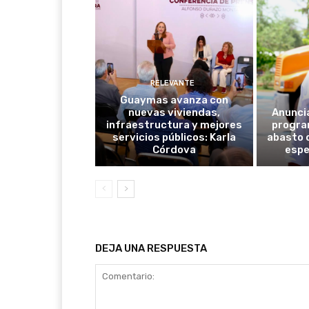
RELEVANTE
Guaymas avanza con
nuevas viviendas,
Anunci
infraestructura y mejores
progra
servicios públicos: Karla
abasto 
Córdova
espe
DEJA UNA RESPUESTA