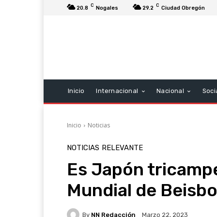
C
C
20.8
Nogales
29.2
Ciudad Obregón
Inicio
Internacional
Nacional
Soci
Inicio
Noticias
NOTICIAS
RELEVANTE
Es Japón tricampe
Mundial de Beisbo
By
NN Redacción
Marzo 22, 2023