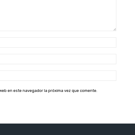
Nombre:
Correo
electróni
Sitio
web:
o web en este navegador la próxima vez que comente.