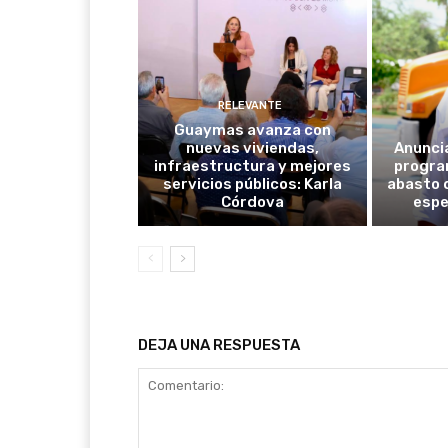
RELEVANTE
Guaymas avanza con
nuevas viviendas,
Anunci
infraestructura y mejores
progra
servicios públicos: Karla
abasto 
Córdova
espe
DEJA UNA RESPUESTA