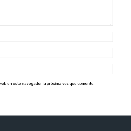
Nombre:
Correo
electróni
Sitio
web:
o web en este navegador la próxima vez que comente.