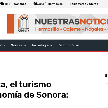
C
C
18.6
Cananea
30.3
Hermosillo
Registrarse / Unirse
al
Sonora
Tecnologia
Radio En Vivo
S
, el turismo
nomía de Sonora: