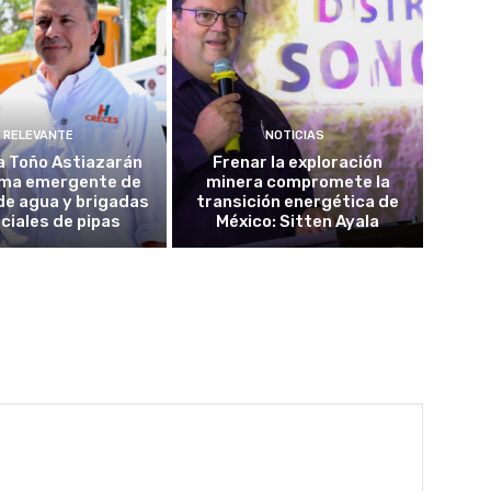
RELEVANTE
NOTICIAS
a Toño Astiazarán
Frenar la exploración
ma emergente de
minera compromete la
de agua y brigadas
transición energética de
ciales de pipas
México: Sitten Ayala