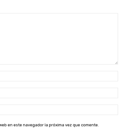
Nombre:
Correo
electróni
Sitio
web:
o web en este navegador la próxima vez que comente.