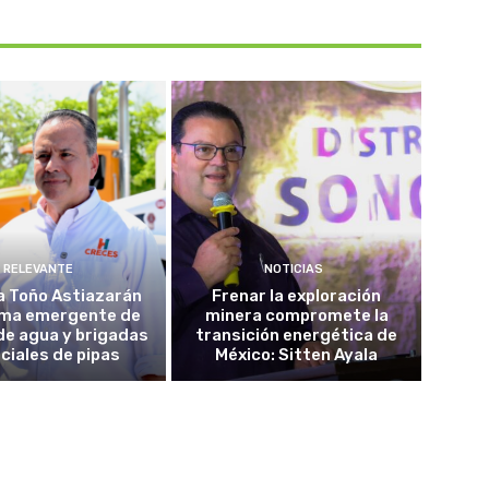
RELEVANTE
NOTICIAS
a Toño Astiazarán
Frenar la exploración
ma emergente de
minera compromete la
de agua y brigadas
transición energética de
ciales de pipas
México: Sitten Ayala