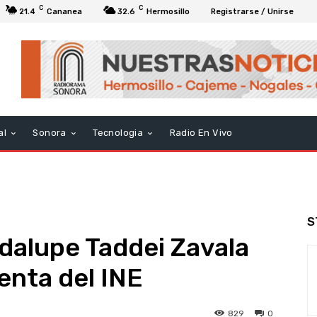
C
C
21.4
Cananea
32.6
Hermosillo
Registrarse / Unirse
al
Sonora
Tecnologia
Radio En Vivo
S
dalupe Taddei Zavala
enta del INE
829
0