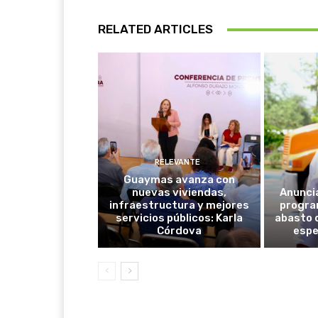
RELATED ARTICLES
RELEVANTE
Guaymas avanza con
nuevas viviendas,
Anunci
infraestructura y mejores
progra
servicios públicos: Karla
abasto 
Córdova
espe