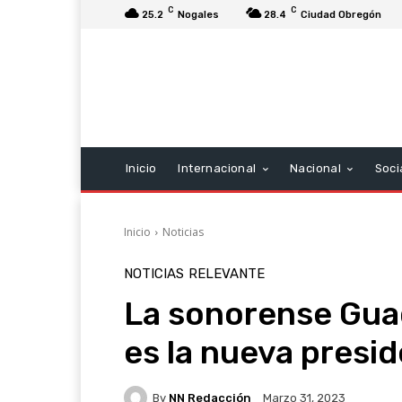
C
C
25.2
Nogales
28.4
Ciudad Obregón
Inicio
Internacional
Nacional
Soci
Inicio
Noticias
NOTICIAS
RELEVANTE
La sonorense Gua
es la nueva presid
By
NN Redacción
Marzo 31, 2023