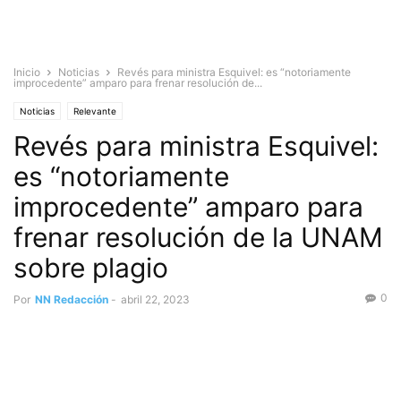
Inicio
Noticias
Revés para ministra Esquivel: es “notoriamente
improcedente” amparo para frenar resolución de...
Noticias
Relevante
Revés para ministra Esquivel:
es “notoriamente
improcedente” amparo para
frenar resolución de la UNAM
sobre plagio
0
Por
NN Redacción
-
abril 22, 2023