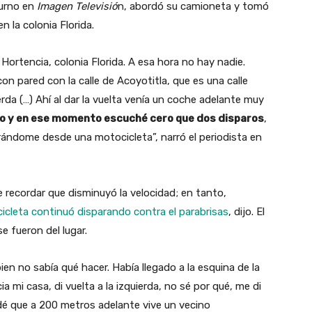
urno en
Imagen Televisió
n, abordó su camioneta y tomó
n la colonia Florida.
e Hortencia, colonia Florida. A esa hora no hay nadie.
n pared con la calle de Acoyotitla, que es una calle
ierda (…) Ahí al dar la vuelta venía un coche adelante muy
nto y en ese momento escuché cero que dos disparos
,
rándome desde una motocicleta”, narró el periodista en
 recordar que disminuyó la velocidad; en tanto,
icleta continuó disparando contra el parabrisas
, dijo. El
e fueron del lugar.
en no sabía qué hacer. Había llegado a la esquina de la
ia mi casa, di vuelta a la izquierda, no sé por qué, me di
dé que a 200 metros adelante vive un vecino