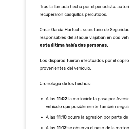
Tras la llamada hecha por el periodista, aut
recuperaron casquillos percutidos.
Omar García Harfuch, secretario de Segurida
responsables del ataque viajaban en dos veh
esta última había dos personas.
Los disparos fueron efectuados por el copilo
provenientes del vehículo.
Cronología de los hechos:
A las
11:02
la motocicleta pasa por Aveni
vehículo que posiblemente también seguía 
A las
11:10
ocurre la agresión por parte de 
A las
11:12
se observa el paso de la motoc