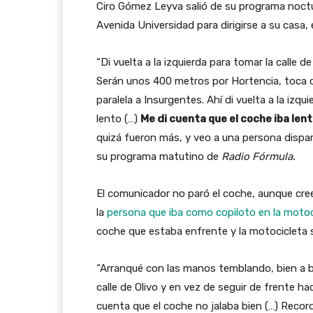
Ciro Gómez Leyva salió de su programa noct
Avenida Universidad para dirigirse a su casa, e
“Di vuelta a la izquierda para tomar la calle d
Serán unos 400 metros por Hortencia, toca co
paralela a Insurgentes. Ahí di vuelta a la izqu
lento (…)
Me di cuenta que el coche iba le
quizá fueron más, y veo a una persona dispa
su programa matutino de
Radio Fórmula.
El comunicador no paró el coche, aunque cree
la
persona que iba como copiloto en la motoc
coche que estaba enfrente y la motocicleta s
“Arranqué con las manos temblando, bien a bi
calle de Olivo y en vez de seguir de frente hac
cuenta que el coche no jalaba bien (…) Recor