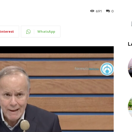
691
0
interest
WhatsApp
L