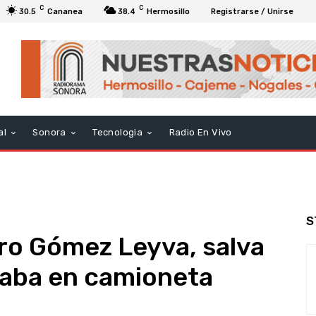
C
C
30.5
Cananea
38.4
Hermosillo
Registrarse / Unirse
al
Sonora
Tecnologia
Radio En Vivo
S
ro Gómez Leyva, salva
ajaba en camioneta