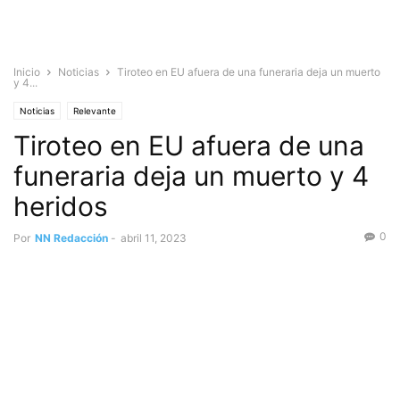
Inicio
Noticias
Tiroteo en EU afuera de una funeraria deja un muerto
y 4...
Noticias
Relevante
Tiroteo en EU afuera de una
funeraria deja un muerto y 4
heridos
0
Por
NN Redacción
-
abril 11, 2023