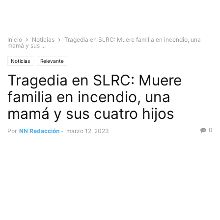
Inicio
Noticias
Tragedia en SLRC: Muere familia en incendio, una
mamá y sus ...
Noticias
Relevante
Tragedia en SLRC: Muere
familia en incendio, una
mamá y sus cuatro hijos
0
Por
NN Redacción
-
marzo 12, 2023