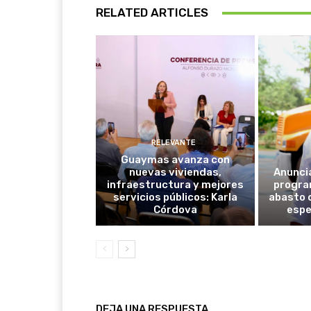
RELATED ARTICLES
RELEVANTE
Guaymas avanza con
nuevas viviendas,
Anunci
infraestructura y mejores
progra
servicios públicos: Karla
abasto 
Córdova
espe
DEJA UNA RESPUESTA