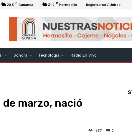
C
C
20.5
Cananea
31.2
Hermosillo
Registrarse / Unirse
al
Sonora
Tecnologia
Radio En Vivo
S
 de marzo, nació
1657
0