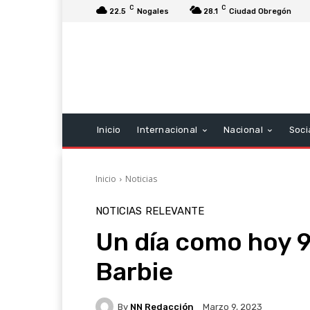
C
C
22.5
Nogales
28.1
Ciudad Obregón
Inicio
Internacional
Nacional
Soci
Inicio
Noticias
NOTICIAS
RELEVANTE
Un día como hoy 9
Barbie
By
NN Redacción
Marzo 9, 2023