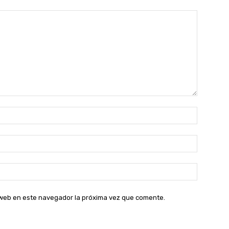
Nombre:
Correo
electróni
Sitio
web:
o web en este navegador la próxima vez que comente.