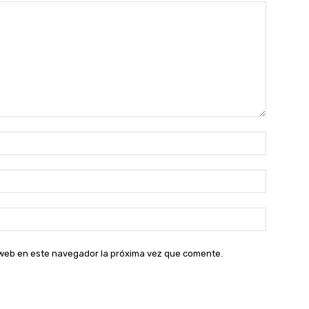
Nombre:
Correo
electróni
Sitio
web:
o web en este navegador la próxima vez que comente.