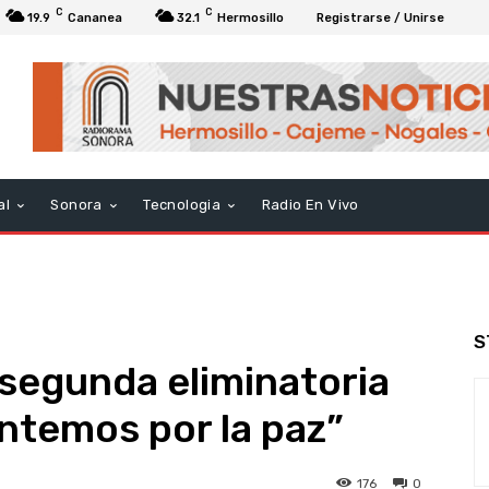
C
C
19.9
Cananea
32.1
Hermosillo
Registrarse / Unirse
al
Sonora
Tecnologia
Radio En Vivo
S
segunda eliminatoria
ntemos por la paz”
176
0