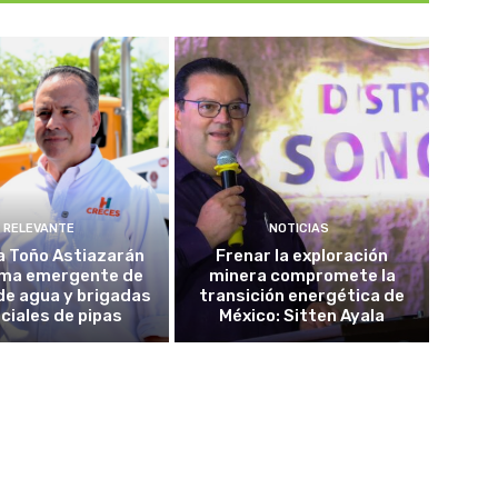
RELEVANTE
NOTICIAS
a Toño Astiazarán
Frenar la exploración
ma emergente de
minera compromete la
de agua y brigadas
transición energética de
ciales de pipas
México: Sitten Ayala