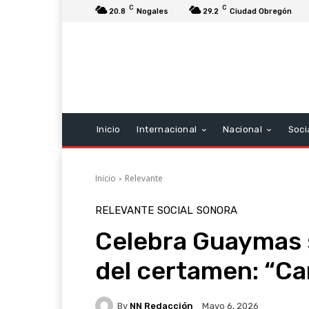
C
C
20.8
Nogales
29.2
Ciudad Obregón
Inicio
Internacional
Nacional
Soci
Inicio
Relevante
RELEVANTE
SOCIAL
SONORA
Celebra Guaymas 
del certamen: “Ca
By
NN Redacción
Mayo 6, 2026