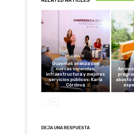
RELATED ARTICLES
RELEVANTE
Guaymas avanza con
nuevas viviendas,
Anunci
infraestructura y mejores
progra
servicios públicos: Karla
abasto 
Córdova
espe
DEJA UNA RESPUESTA