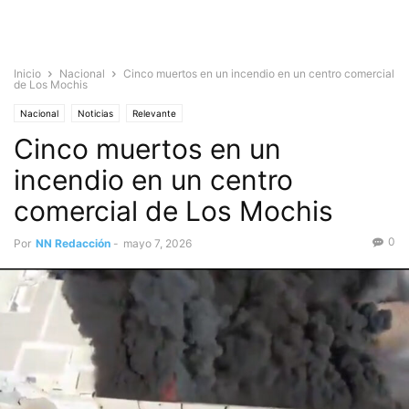
Inicio
Nacional
Cinco muertos en un incendio en un centro comercial
de Los Mochis
Nacional
Noticias
Relevante
Cinco muertos en un
incendio en un centro
comercial de Los Mochis
0
Por
NN Redacción
-
mayo 7, 2026