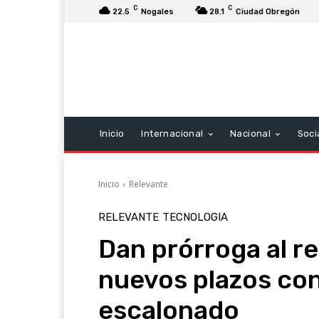
C
C
22.5
Nogales
28.1
Ciudad Obregón
Inicio
Internacional
Nacional
Soci
Inicio
Relevante
RELEVANTE
TECNOLOGIA
Dan prórroga al re
nuevos plazos con
escalonado