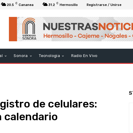
C
C
20.5
Cananea
31.2
Hermosillo
Registrarse / Unirse
al
Sonora
Tecnologia
Radio En Vivo
S
gistro de celulares:
 calendario