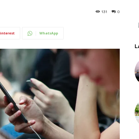
131
0
interest
WhatsApp
L