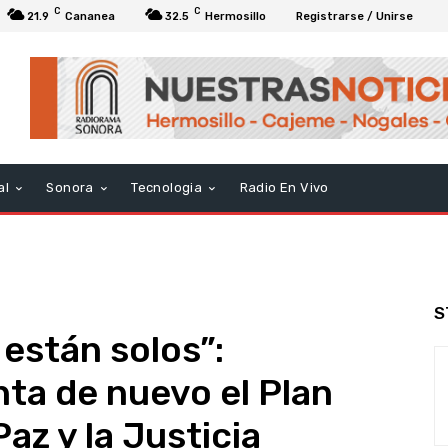
C
C
21.9
Cananea
32.5
Hermosillo
Registrarse / Unirse
al
Sonora
Tecnologia
Radio En Vivo
S
están solos”:
ta de nuevo el Plan
az y la Justicia