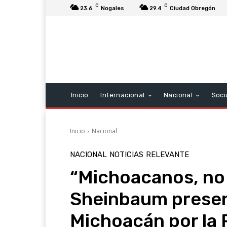
C
C
23.6
Nogales
29.4
Ciudad Obregón
Inicio
Internacional
Nacional
Soci
Inicio
Nacional
NACIONAL
NOTICIAS
RELEVANTE
“Michoacanos, no 
Sheinbaum presen
Michoacán por la P