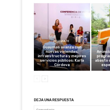
RELEVANTE
Guaymas avanza con
nuevas viviendas,
Anunci
infraestructura y mejores
progra
servicios públicos: Karla
abasto 
Córdova
espe
DEJA UNA RESPUESTA