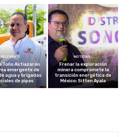
RELEVANTE
NOTICIAS
a Toño Astiazarán
Frenar la exploración
ma emergente de
minera compromete la
de agua y brigadas
transición energética de
ciales de pipas
México: Sitten Ayala