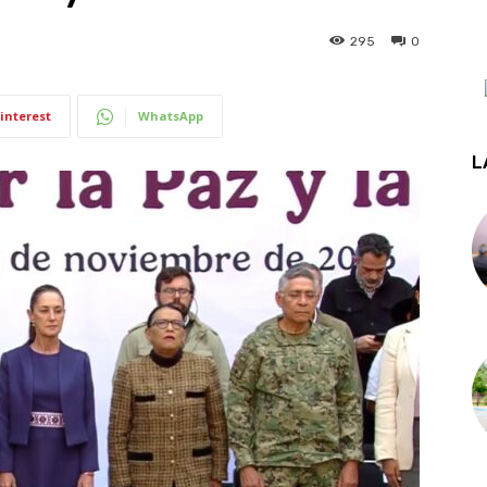
295
0
interest
WhatsApp
L