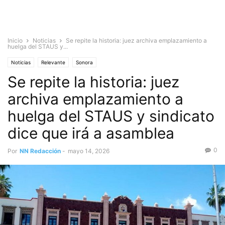
Inicio
Noticias
Se repite la historia: juez archiva emplazamiento a
huelga del STAUS y...
Noticias
Relevante
Sonora
Se repite la historia: juez
archiva emplazamiento a
huelga del STAUS y sindicato
dice que irá a asamblea
0
Por
NN Redacción
-
mayo 14, 2026