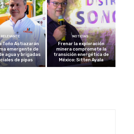
RELEVANTE
NOTICIAS
a Toño Astiazarán
Frenar la exploración
ma emergente de
minera compromete la
de agua y brigadas
transición energética de
ciales de pipas
México: Sitten Ayala