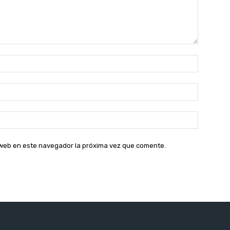
Nombre:
Correo
electróni
Sitio
web:
o web en este navegador la próxima vez que comente.