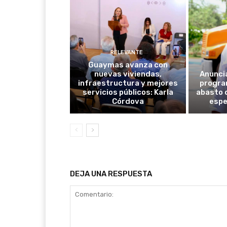
RELEVANTE
Guaymas avanza con
nuevas viviendas,
Anunci
infraestructura y mejores
progra
servicios públicos: Karla
abasto 
Córdova
espe
DEJA UNA RESPUESTA