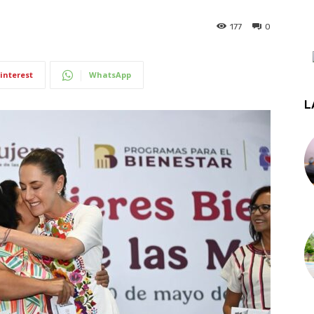
177
0
interest
WhatsApp
L