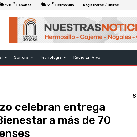
C
C
19.8
Cananea
31
Hermosillo
Registrarse / Unirse
al
Sonora
Tecnologia
Radio En Vivo
S
zo celebran entrega
Bienestar a más de 70
renses