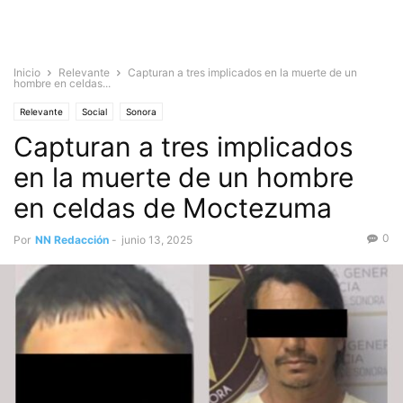
Inicio
Relevante
Capturan a tres implicados en la muerte de un
hombre en celdas...
Relevante
Social
Sonora
Capturan a tres implicados
en la muerte de un hombre
en celdas de Moctezuma
0
Por
NN Redacción
-
junio 13, 2025