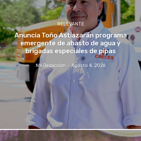
RELEVANTE
Anuncia Toño Astiazarán programa
emergente de abasto de agua y
brigadas especiales de pipas
NN Redacción
-
Agosto 4, 2026