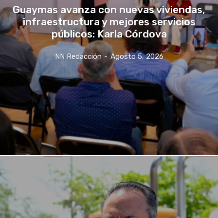
Guaymas avanza con nuevas viviendas,
infraestructura y mejores servicios
públicos: Karla Córdova
NN Redacción
-
Agosto 5, 2026