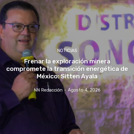
NOTICIAS
Frenar la exploración minera
compromete la transición energética de
México: Sitten Ayala
NN Redacción
-
Agosto 4, 2026