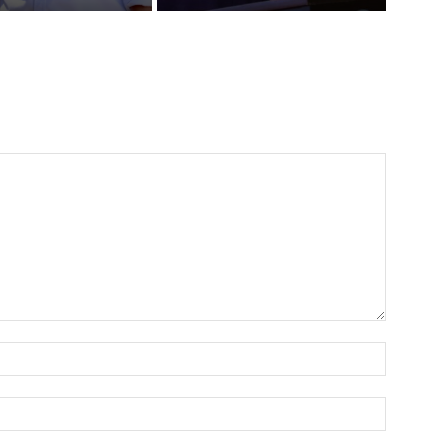
Nombre:
Correo
electróni