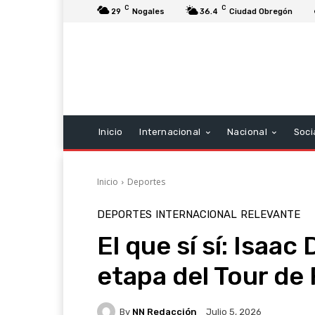
C
C
29
Nogales
36.4
Ciudad Obregón
Inicio
Internacional
Nacional
Soci
Inicio
Deportes
DEPORTES
INTERNACIONAL
RELEVANTE
El que sí sí: Isaa
etapa del Tour de
By
NN Redacción
Julio 5, 2026