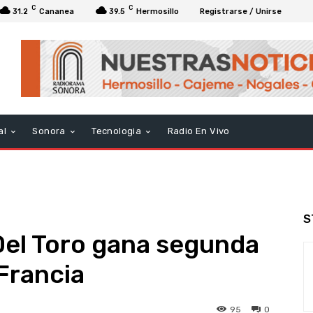
C
C
31.2
Cananea
39.5
Hermosillo
Registrarse / Unirse
al
Sonora
Tecnologia
Radio En Vivo
S
c Del Toro gana segunda
 Francia
95
0