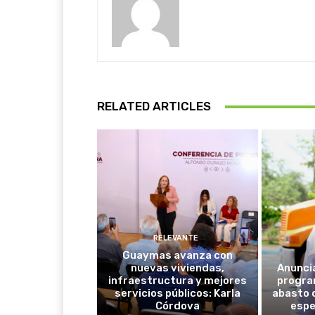
RELATED ARTICLES
RELEVANTE
Guaymas avanza con
nuevas viviendas,
Anunci
infraestructura y mejores
progra
servicios públicos: Karla
abasto 
Córdova
espe