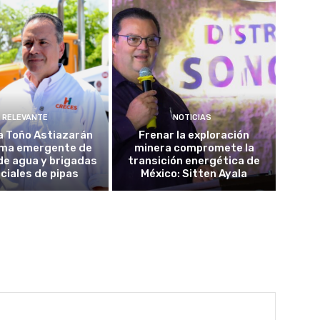
RELEVANTE
NOTICIAS
a Toño Astiazarán
Frenar la exploración
ma emergente de
minera compromete la
de agua y brigadas
transición energética de
ciales de pipas
México: Sitten Ayala