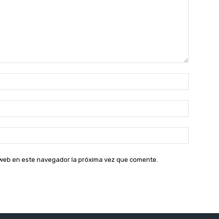
Nombre:
Correo
electróni
Sitio
web:
o web en este navegador la próxima vez que comente.