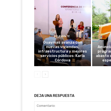
RELEVANTE
Guaymas avanza con
nuevas viviendas,
Anunci
infraestructura y mejores
progra
servicios públicos: Karla
abasto 
Córdova
espe
DEJA UNA RESPUESTA