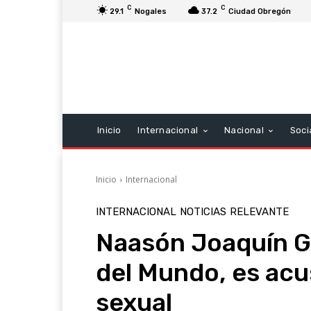
C
C
29.1
Nogales
37.2
Ciudad Obregón
Inicio
Internacional
Nacional
Soci
Inicio
Internacional
INTERNACIONAL
NOTICIAS
RELEVANTE
Naasón Joaquín Ga
del Mundo, es acu
sexual