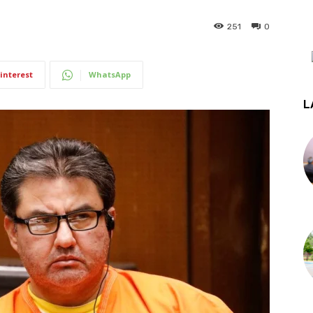
251
0
interest
WhatsApp
L