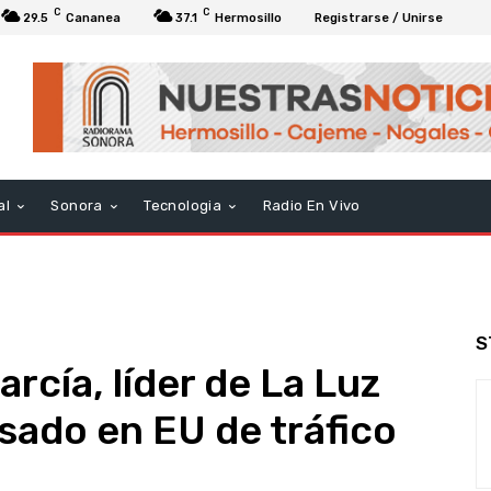
C
C
29.5
Cananea
37.1
Hermosillo
Registrarse / Unirse
al
Sonora
Tecnologia
Radio En Vivo
S
rcía, líder de La Luz
sado en EU de tráfico