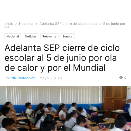
Inicio
Nacional
Adelanta SEP cierre de ciclo escolar al 5 de junio por
ola...
Nacional
Noticias
Relevante
Sonora
Adelanta SEP cierre de ciclo
escolar al 5 de junio por ola
de calor y por el Mundial
0
Por
NN Redacción
-
mayo 8, 2026