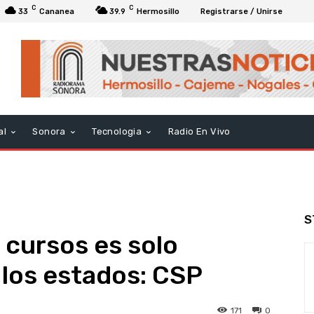
C
C
33
Cananea
39.9
Hermosillo
Registrarse / Unirse
al
Sonora
Tecnologia
Radio En Vivo
S
 cursos es solo
 los estados: CSP
171
0