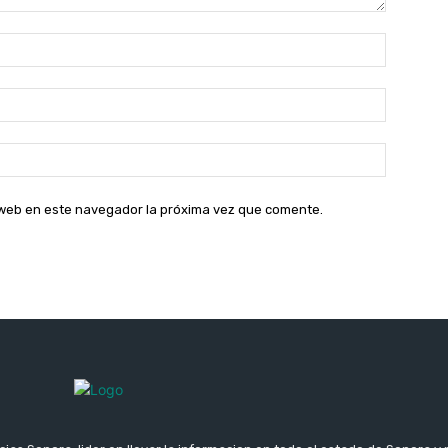
Nombre:
Correo
electróni
Sitio
web:
o web en este navegador la próxima vez que comente.