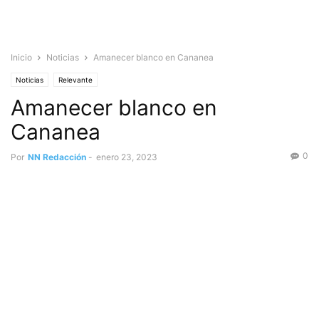
Inicio
Noticias
Amanecer blanco en Cananea
Noticias
Relevante
Amanecer blanco en
Cananea
0
Por
NN Redacción
-
enero 23, 2023