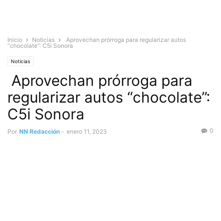
Inicio
Noticias
Aprovechan prórroga para regularizar autos
“chocolate”: C5i Sonora
Noticias
Aprovechan prórroga para
regularizar autos “chocolate”:
C5i Sonora
0
Por
NN Redacción
-
enero 11, 2023