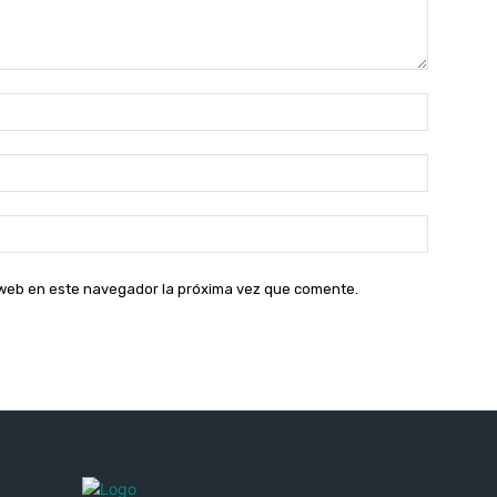
Nombre:
Correo
electróni
Sitio
web:
o web en este navegador la próxima vez que comente.