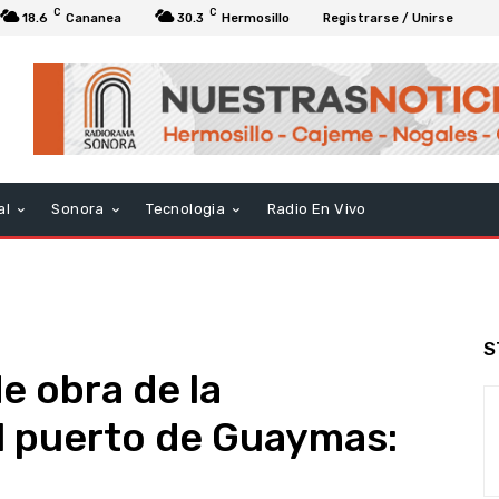
C
C
18.6
Cananea
30.3
Hermosillo
Registrarse / Unirse
al
Sonora
Tecnologia
Radio En Vivo
S
e obra de la
l puerto de Guaymas: