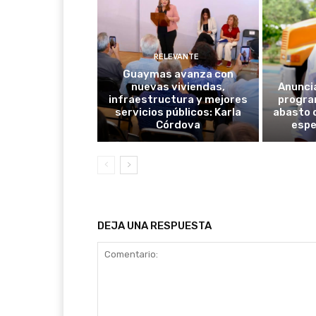
RELEVANTE
Guaymas avanza con
nuevas viviendas,
Anunci
infraestructura y mejores
progra
servicios públicos: Karla
abasto 
Córdova
espe
DEJA UNA RESPUESTA