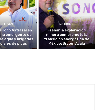
RELEVANTE
NOTICIAS
a Toño Astiazarán
Frenar la exploración
ma emergente de
minera compromete la
de agua y brigadas
transición energética de
ciales de pipas
México: Sitten Ayala