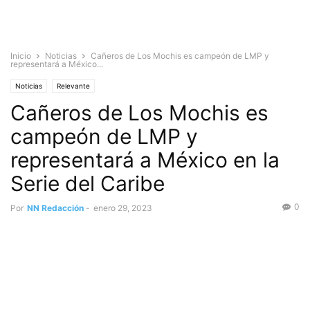
Inicio
Noticias
Cañeros de Los Mochis es campeón de LMP y
representará a México...
Noticias
Relevante
Cañeros de Los Mochis es
campeón de LMP y
representará a México en la
Serie del Caribe
0
Por
NN Redacción
-
enero 29, 2023