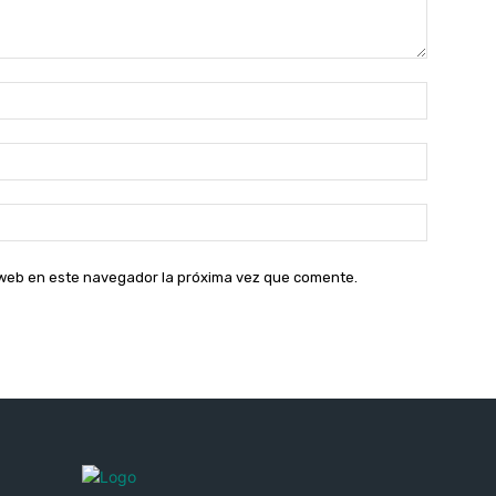
Nombre:
Correo
electróni
Sitio
web:
o web en este navegador la próxima vez que comente.