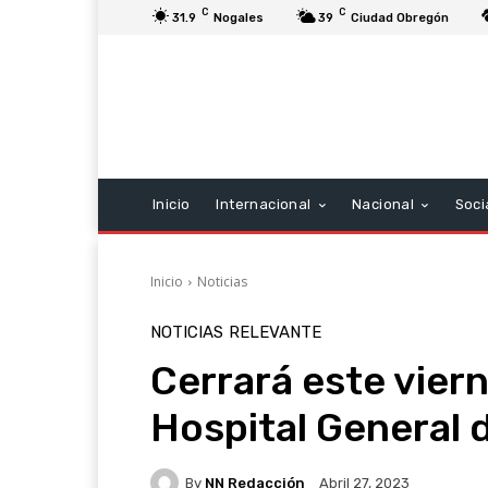
C
C
31.9
Nogales
39
Ciudad Obregón
Inicio
Internacional
Nacional
Soci
Inicio
Noticias
NOTICIAS
RELEVANTE
Cerrará este viern
Hospital General 
By
NN Redacción
Abril 27, 2023