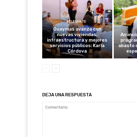
RELEVANTE
Guaymas avanza con
nuevas viviendas,
Anunci
infraestructura y mejores
progra
servicios públicos: Karla
abasto 
Córdova
espe
DEJA UNA RESPUESTA