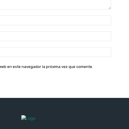
Nombre:
Correo
electróni
Sitio
web:
o web en este navegador la próxima vez que comente.