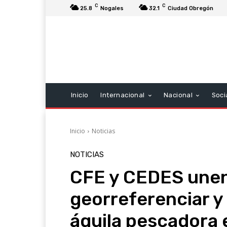
C
C
25.8
Nogales
32.1
Ciudad Obregón
Inicio
Internacional
Nacional
Soci
Inicio
Noticias
NOTICIAS
CFE y CEDES unen
georreferenciar y
águila pescadora e