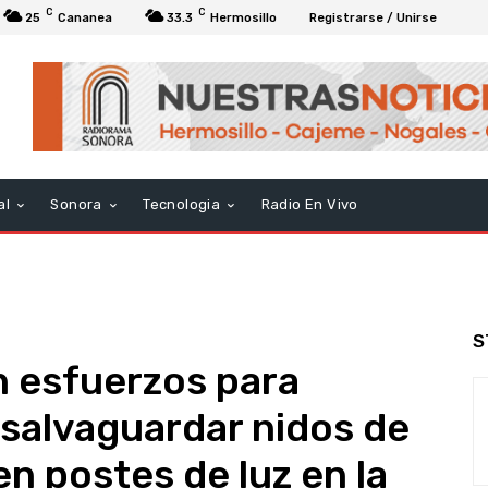
C
C
25
Cananea
33.3
Hermosillo
Registrarse / Unirse
al
Sonora
Tecnologia
Radio En Vivo
S
 esfuerzos para
 salvaguardar nidos de
n postes de luz en la