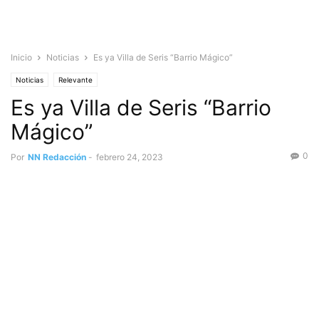
Inicio
Noticias
Es ya Villa de Seris “Barrio Mágico”
Noticias
Relevante
Es ya Villa de Seris “Barrio
Mágico”
0
Por
NN Redacción
-
febrero 24, 2023