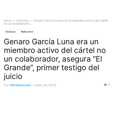
Inicio
Noticias
Genaro García Luna era un miembro activo del cártel
no un colaborador,...
Noticias
Relevante
Genaro García Luna era un
miembro activo del cártel no
un colaborador, asegura “El
Grande”, primer testigo del
juicio
0
Por
NN Redacción
-
enero 24, 2023