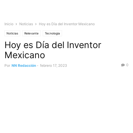
Inicio
Noticias
Hoy es Día del Inventor Mexicano
Noticias
Relevante
Tecnologia
Hoy es Día del Inventor
Mexicano
0
Por
NN Redacción
-
febrero 17, 2023