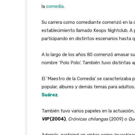
la
comedia
.
Su carrera como comediante comenzó en la d
establecimiento llamado Keops Nightclub. A p
participando en distintos escenarios hasta q
A lo largo de los años 80 comenzó amasar su
nombre ‘Polo Polo’. También tuvo distintas apa
El ‘Maestro de la Comedia’ se caracterizaba p
popular, albures y demás temas para adultos
Suárez
.
También tuvo varios papeles en la actuació
VIP
(2004)
,
Crónicas chilangas
(2009) o
Qué
Además, participó en cintas como
Investiga