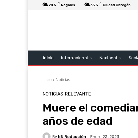
C
C
28.5
Nogales
33.5
Ciudad Obregón
Inicio
Internacional
Nacional
Soci
Inicio
Noticias
NOTICIAS
RELEVANTE
Muere el comedian
años de edad
By
NN Redacción
Enero 23, 2023