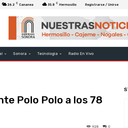
C
C
26.2
Cananea
35.8
Hermosillo
Registrarse / Unirse
al
Sonora
Tecnologia
Radio En Vivo
S
te Polo Polo a los 78
928
0