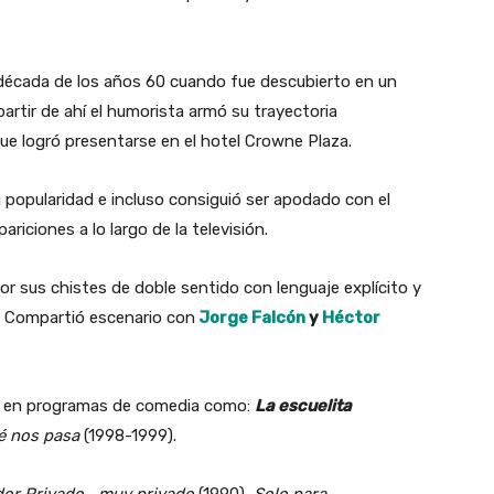
écada de los años 60 cuando fue descubierto en un
artir de ahí el humorista armó su trayectoria
ue logró presentarse en el hotel Crowne Plaza.
 popularidad e incluso consiguió ser apodado con el
riciones a lo largo de la televisión.
or sus chistes de doble sentido con lenguaje explícito y
. Compartió escenario con
Jorge Falcón
y
Héctor
n, en programas de comedia como:
La escuelita
 nos pasa
(1998-1999).
dor Privado… muy privado
(1990),
Solo para