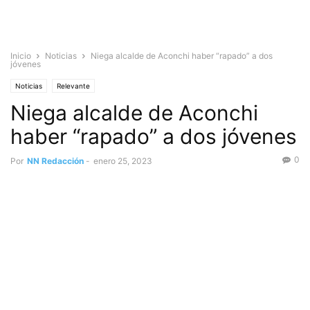
Inicio
Noticias
Niega alcalde de Aconchi haber “rapado” a dos
jóvenes
Noticias
Relevante
Niega alcalde de Aconchi
haber “rapado” a dos jóvenes
0
Por
NN Redacción
-
enero 25, 2023