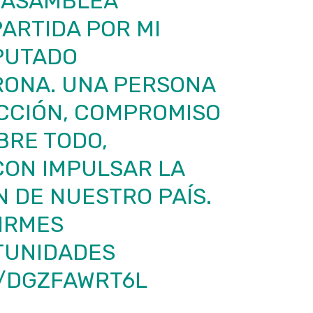
 ASAMBLEA
PARTIDA POR MI
IPUTADO
RONA
. UNA PERSONA
CCIÓN, COMPROMISO
BRE TODO,
ON IMPULSAR LA
 DE NUESTRO PAÍS.
IRMES
TUNIDADES
M/DGZFAWRT6L