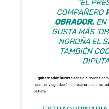
“EL PRE
COMPAÑERO
OBRADOR.
EN 
GUSTA MÁS ‘O
NOROÑA EL SI
TAMBIÉN CO
DIPUTA
El
gobernador Durazo
señaló a Noroña como 
nacional y agradeció su presencia en el estad
petista.