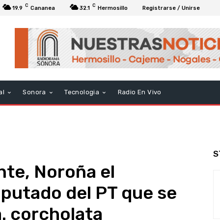
C
C
19.9
Cananea
32.1
Hermosillo
Registrarse / Unirse
al
Sonora
Tecnologia
Radio En Vivo
S
nte, Noroña el
diputado del PT que se
. corcholata