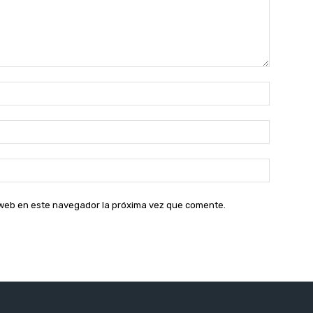
Nombre:
Correo
electróni
Sitio
web:
o web en este navegador la próxima vez que comente.