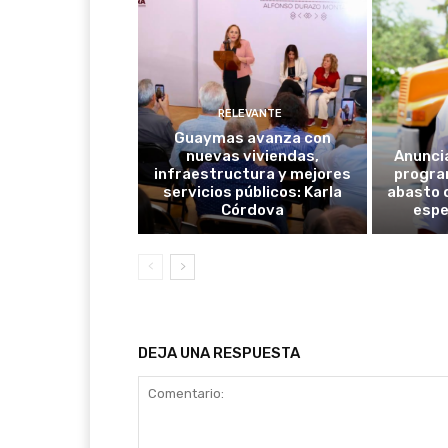
RELEVANTE
Guaymas avanza con
nuevas viviendas,
Anunci
infraestructura y mejores
progra
servicios públicos: Karla
abasto 
Córdova
espe
DEJA UNA RESPUESTA