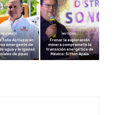
RELEVANTE
NOTICIAS
a Toño Astiazarán
Frenar la exploración
ma emergente de
minera compromete la
de agua y brigadas
transición energética de
ciales de pipas
México: Sitten Ayala