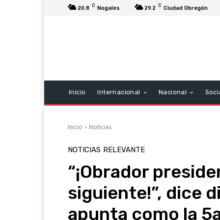
C
C
20.8
Nogales
29.2
Ciudad Obregón
Inicio
Internacional
Nacional
Soci
Inicio
Noticias
NOTICIAS
RELEVANTE
“¡Obrador preside
siguiente!”, dice 
apunta como la 5a