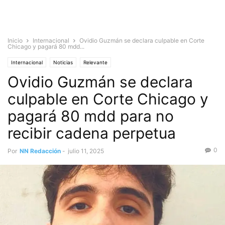
Inicio
Internacional
Ovidio Guzmán se declara culpable en Corte
Chicago y pagará 80 mdd...
Internacional
Noticias
Relevante
Ovidio Guzmán se declara
culpable en Corte Chicago y
pagará 80 mdd para no
recibir cadena perpetua
0
Por
NN Redacción
-
julio 11, 2025