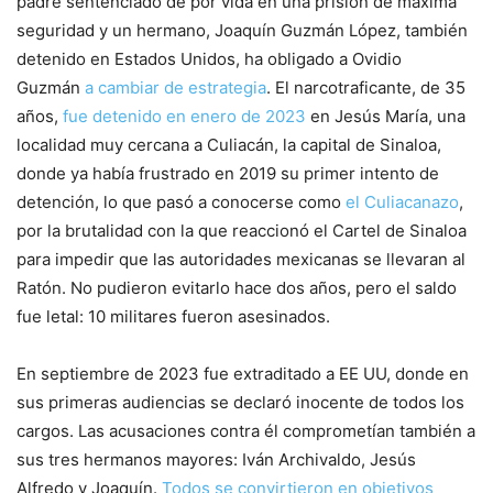
padre sentenciado de por vida en una prisión de máxima
seguridad y un hermano, Joaquín Guzmán López, también
detenido en Estados Unidos, ha obligado a Ovidio
Guzmán
a cambiar de estrategia
. El narcotraficante, de 35
años,
fue detenido en enero de 2023
en Jesús María, una
localidad muy cercana a Culiacán, la capital de Sinaloa,
donde ya había frustrado en 2019 su primer intento de
detención, lo que pasó a conocerse como
el Culiacanazo
,
por la brutalidad con la que reaccionó el Cartel de Sinaloa
para impedir que las autoridades mexicanas se llevaran al
Ratón. No pudieron evitarlo hace dos años, pero el saldo
fue letal: 10 militares fueron asesinados.
En septiembre de 2023 fue extraditado a EE UU, donde en
sus primeras audiencias se declaró inocente de todos los
cargos. Las acusaciones contra él comprometían también a
sus tres hermanos mayores: Iván Archivaldo, Jesús
Alfredo y Joaquín.
Todos se convirtieron en objetivos