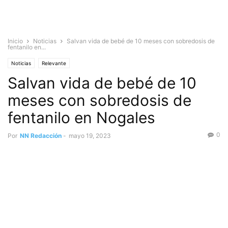
Inicio
Noticias
Salvan vida de bebé de 10 meses con sobredosis de
fentanilo en...
Noticias
Relevante
Salvan vida de bebé de 10
meses con sobredosis de
fentanilo en Nogales
0
Por
NN Redacción
-
mayo 19, 2023