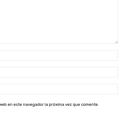
Nombre:
Correo
electróni
Sitio
web:
o web en este navegador la próxima vez que comente.