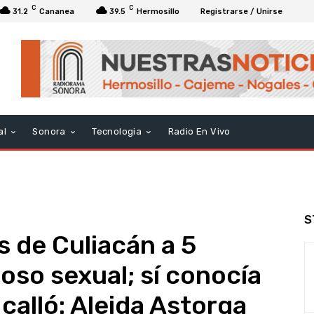
C
C
31.2
Cananea
39.5
Hermosillo
Registrarse / Unirse
al
Sonora
Tecnologia
Radio En Vivo
S
 de Culiacán a 5
oso sexual; sí conocía
 calló: Aleida Astorga