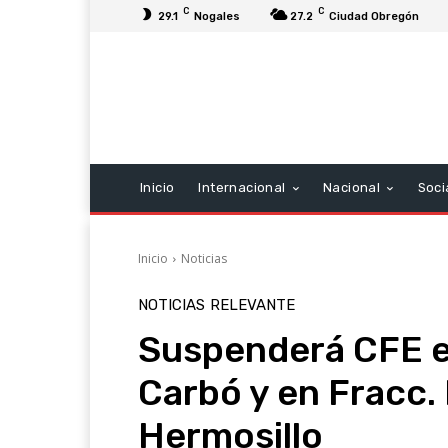
C
C
29.1
Nogales
27.2
Ciudad Obregón
Inicio
Internacional
Nacional
Soci
Inicio
Noticias
NOTICIAS
RELEVANTE
Suspenderá CFE es
Carbó y en Fracc.
Hermosillo