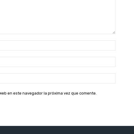
Nombre:
Correo
electróni
Sitio
web:
o web en este navegador la próxima vez que comente.