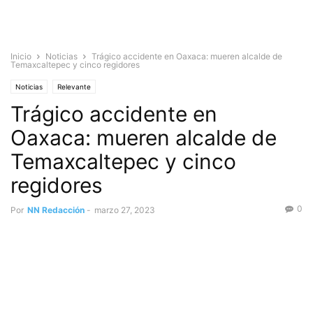
Inicio
Noticias
Trágico accidente en Oaxaca: mueren alcalde de
Temaxcaltepec y cinco regidores
Noticias
Relevante
Trágico accidente en
Oaxaca: mueren alcalde de
Temaxcaltepec y cinco
regidores
0
Por
NN Redacción
-
marzo 27, 2023