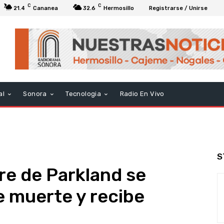
C
C
21.4
Cananea
32.6
Hermosillo
Registrarse / Unirse
al
Sonora
Tecnologia
Radio En Vivo
S
re de Parkland se
e muerte y recibe