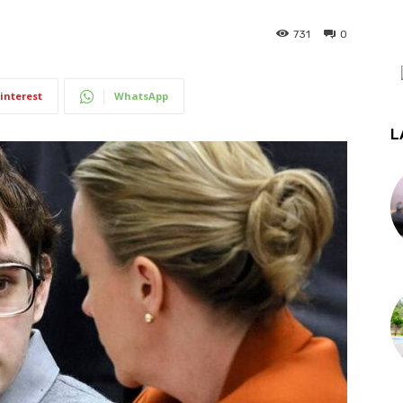
731
0
interest
WhatsApp
L