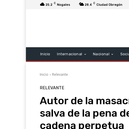
C
C
25.2
Nogales
28.4
Ciudad Obregón
Inicio
Internacional
Nacional
Soci
Inicio
Relevante
RELEVANTE
Autor de la masac
salva de la pena d
cadena perpetua