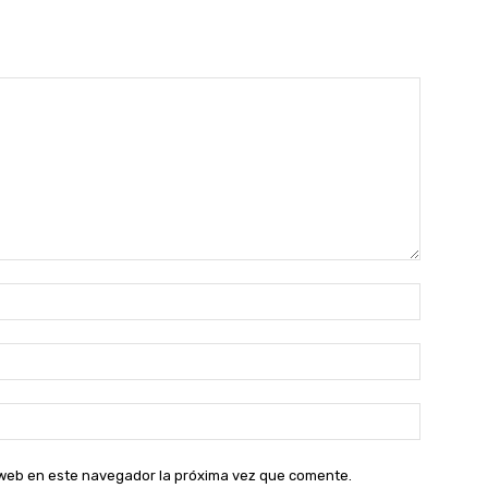
Nombre:
Correo
electróni
Sitio
web:
o web en este navegador la próxima vez que comente.