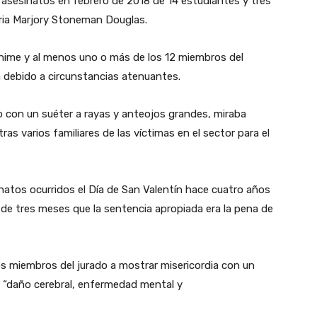
s asesinatos en febrero de 2018 de 14 estudiantes y tres
ria Marjory Stoneman Douglas.
ánime y al menos uno o más de los 12 miembros del
a debido a circunstancias atenuantes.
do con un suéter a rayas y anteojos grandes, miraba
as varios familiares de las víctimas en el sector para el
inatos ocurridos el Día de San Valentín hace cuatro años
o de tres meses que la sentencia apropiada era la pena de
los miembros del jurado a mostrar misericordia con un
 “daño cerebral, enfermedad mental y