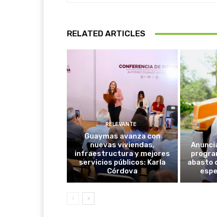
RELATED ARTICLES
RELEVANTE
Guaymas avanza con
nuevas viviendas,
Anunci
infraestructura y mejores
progra
servicios públicos: Karla
abasto 
Córdova
espe