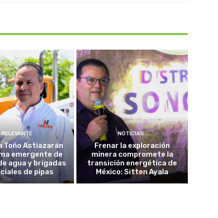
RELEVANTE
NOTICIAS
a Toño Astiazarán
Frenar la exploración
ma emergente de
minera compromete la
de agua y brigadas
transición energética de
ciales de pipas
México: Sitten Ayala