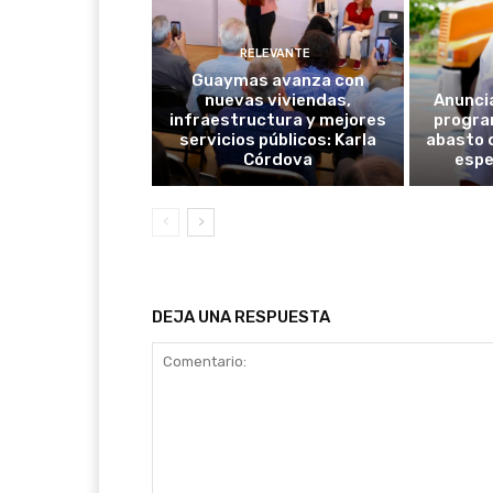
RELEVANTE
Guaymas avanza con
nuevas viviendas,
Anunci
infraestructura y mejores
progra
servicios públicos: Karla
abasto 
Córdova
espe
DEJA UNA RESPUESTA