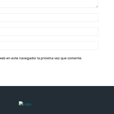
Nombre:
Correo
electróni
Sitio
web:
o web en este navegador la próxima vez que comente.