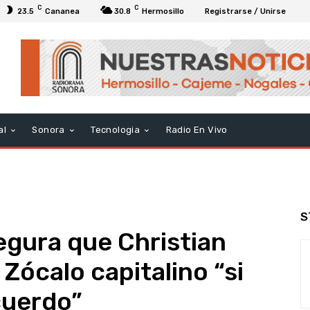
C
C
23.5
Cananea
30.8
Hermosillo
Registrarse / Unirse
al
Sonora
Tecnologia
Radio En Vivo
S
gura que Christian
 Zócalo capitalino “si
cuerdo”