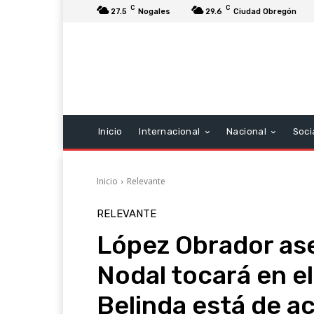
C
C
27.5
Nogales
29.6
Ciudad Obregón
Inicio
Internacional
Nacional
Soci
Inicio
Relevante
RELEVANTE
López Obrador ase
Nodal tocará en el
Belinda está de a